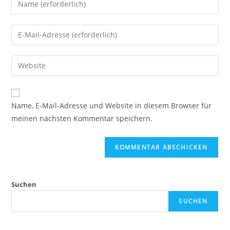
deinen
Namen
Gib
oder
deine
Benutzernamen
E-
Gib
zum
Mail-
deine
Kommentieren
Adresse
Website-
ein
zum
URL
Name, E-Mail-Adresse und Website in diesem Browser für
Kommentieren
ein
meinen nächsten Kommentar speichern.
ein
(optional)
Suchen
SUCHEN