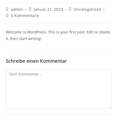
Beitrags-
Beitrag
Beitrags-
admin
Januar 21, 2023
Uncategorized
Autor:
veröffentlicht:
Kategorie:
Beitrags-
0 Kommentare
Kommentare:
Welcome to WordPress. This is your first post. Edit or delete
it, then start writing!
Schreibe einen Kommentar
Kommentar
Gib